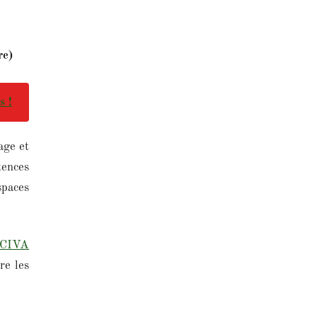
re)
s !
age et
tences
spaces
CIVA
re les