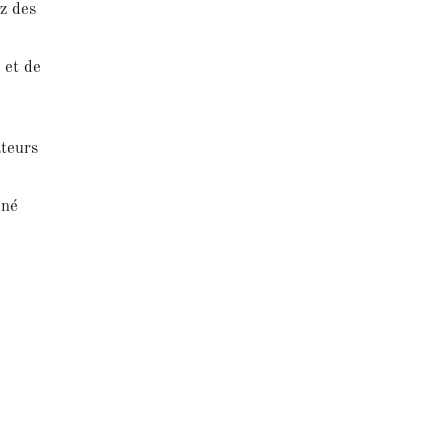
z des
 et de
ateurs
ené