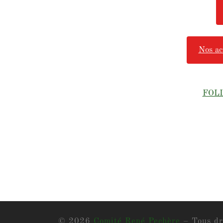
Nos ac
FOL
© 2026
Comité René Pechère
– Tous dr