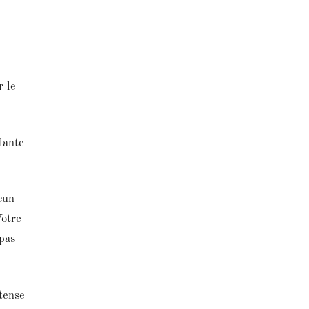
r le
lante
cun
Votre
 pas
tense